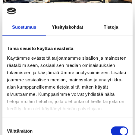
Suostumus
Yksityiskohdat
Tietoja
Tämä sivusto käyttää evästeitä
Etusivu
Käytämme evästeitä tarjoamamme sisällön ja mainosten
Livestriimi suorana luonnosta
räätälöimiseen, sosiaalisen median ominaisuuksien
tukemiseen ja kävijämäärämme analysoimiseen. Lisäksi
Digireitit Pohjois-Savo -hankkeessa olemme
jaamme sosiaalisen median, mainosalan ja analytiikka-
toteuttaneet erilaisia digitaalisia luontoreittejä,
alan kumppaneillemme tietoja siitä, miten käytät
jotka on toteutettu 360-kameralla kuvaten.
sivustoamme. Kumppanimme voivat yhdistää näitä
Kohteina meillä on ollut Puijo, Tiilikkajärvi ja
tietoja muihin tietoihin, joita olet antanut heille tai joita on
Tahko. Näiden lisäksi toteutimme kansainväliselle
kerätty, kun olet käyttänyt heidän palvelujaan.
kohderyhmälle suunnatun reaaliaikaisen
suoratoiston eli livestriimi-kokemuksen Kuopiossa
Suostumuksen
Puijon alueella lokakuussa 2024. Tavoitteenamme
Välttämätön
valinta