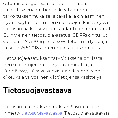
ottamista organisaation toiminnassa.
Tarkoituksena on tiedon käyttäminen
tarkoituksenmukaisella tavalla ja ohjaaminen
hyviin käytäntöihin henkilötietojen käsittelyssä.
Tietosuojaa koskeva lainsäädäntö on muuttunut.
EU:n yleinen tietosuoja-asetus (GDPR) on tullut
voimaan 24.5.2016 ja sitä sovelletaan siirtymäajan
jälkeen 25.5.2018 alkaen kaikissa jäsenmaissa.
Tietosuoja-asetuksen tarkoituksena on lisätä
henkilötietojen käsittelyn avoimuutta ja
läpinäkyvyyttä sekä vahvistaa rekisteröityjen
oikeuksia valvoa henkilötietojensa käsittelyä.
Tietosuojavastaava
Tietosuoja-asetuksen mukaan Savonialla on
nimetty
tietosuojavastaava
. Tietosuojavastaavan