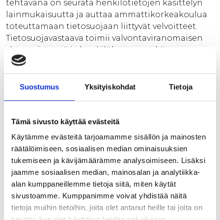
tehtävänä on seurata henkilötietojen käsittelyn
lainmukaisuutta ja auttaa ammattikorkeakoulua
toteuttamaan tietosuojaan liittyvät velvoitteet.
Tietosuojavastaava toimii valvontaviranomaisen
yhteyspisteenä ja henkilökunnan sekä
rekisteröityjen tukena henkilötietojen käsittelyyn
liittyvissä kysymyksissä.
Suostumus
Yksityiskohdat
Tietoja
Evästeet
Tämä sivusto käyttää evästeitä
Käytämme Savonian sivustolla evästeitä. Evästeillä
Käytämme evästeitä tarjoamamme sisällön ja mainosten
voidaan kerätä tietoja esimerkiksi miltä sivulta
räätälöimiseen, sosiaalisen median ominaisuuksien
olet siirtynyt Savonian sivustolle, mitä www-
tukemiseen ja kävijämäärämme analysoimiseen. Lisäksi
sivujamme olet selannut ja milloin, mitä selainta
jaamme sosiaalisen median, mainosalan ja analytiikka-
käytät, mikä on näyttösi resoluutio ja
alan kumppaneillemme tietoja siitä, miten käytät
käyttöjärjestelmä, sekä mikä on tietokoneesi IP -
sivustoamme. Kumppanimme voivat yhdistää näitä
osoite.
tietoja muihin tietoihin, joita olet antanut heille tai joita on
kerätty, kun olet käyttänyt heidän palvelujaan.