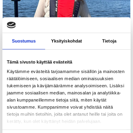
Suostumus
Yksityiskohdat
Tietoja
Etusivu
Immersiivinen näkökulma 360-kuvaus yrittäjän
Tämä sivusto käyttää evästeitä
työkaluna
Käytämme evästeitä tarjoamamme sisällön ja mainosten
räätälöimiseen, sosiaalisen median ominaisuuksien
Digitaalisen sisällöntuotannon kenttä on
tukemiseen ja kävijämäärämme analysoimiseen. Lisäksi
laajentunut valtavasti viime vuosina, ja yksi
jaamme sosiaalisen median, mainosalan ja analytiikka-
mielenkiintoisimmista kehitysaskelista on ollut
alan kumppaneillemme tietoja siitä, miten käytät
360-kuvauksen tulo helposti saavutettavaksi myös
sivustoamme. Kumppanimme voivat yhdistää näitä
pienyrittäjille. Siinä missä aikaisemmin
tietoja muihin tietoihin, joita olet antanut heille tai joita on
virtuaalitodellisuus ja panoraamasisällöt vaativat
kerätty, kun olet käyttänyt heidän palvelujaan.
raskaita laitteistoja ja teknistä erityisosaamista, on