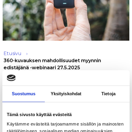
Etusivu
360-kuvauksen mahdollisuudet myynnin
edistäjänä -webinaari 27.5.2025
27.5.2025 klo 9.00-11.00
Suostumus
Yksityiskohdat
Tietoja
Tule kuulemaan, kuinka voit itse ottaa haltuun
360-kuvaamisen ja saada hyötyä myynnin
lisäämisessä ja asiakaskokemuksen
Tämä sivusto käyttää evästeitä
parantamisessa.
Käytämme evästeitä tarjoamamme sisällön ja mainosten
Webinaarin aikana pääset kuulemaan, miten
räätälöimiseen, sosiaalisen median ominaisuuksien