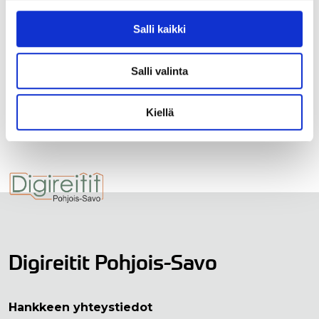
10:55 – Kiitos ja näkemiin
Salli kaikki
Tapahtuma tallennetaan.
Salli valinta
Ilmoittaudu mukaan täältä.
Kiellä
Digireitit Pohjois-Savo
Hankkeen yhteystiedot