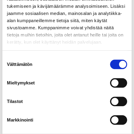
Virtual Nature
ja Digireitit Pohjois-Savo -
tukemiseen ja kävijämäärämme analysoimiseen. Lisäksi
hankkeissa on toteutettu 360-kuvauksia
jaamme sosiaalisen median, mainosalan ja analytiikka-
luontomatkailukohteissa ja kuinka materiaaleja
alan kumppaneillemme tietoja siitä, miten käytät
voi käyttää eri tarkoituksiin. Kerromme parhaat
sivustoamme. Kumppanimme voivat yhdistää näitä
vinkit ja yleisimmät sudenkuopat.
tietoja muihin tietoihin, joita olet antanut heille tai joita on
kerätty, kun olet käyttänyt heidän palvelujaan.
360-koulutusosion aikana opit tunnistamaan
mahdollisuudet omien palveluiden kehittämiseen
Suostumuksen
ja esittelyyn 360-kuva- ja videomateriaalin avulla.
Välttämätön
valinta
Kuulet myös parhaat keinot kuinka pystyt
tekemään kaiken itse!
Mieltymykset
Aikataulu:
9:00 – Tervetuloa
Tilastot
9:05 – Digireitit-hanke
Markkinointi
9:40 – Virtual Nature -hanke
10:15 – 360-koulutus