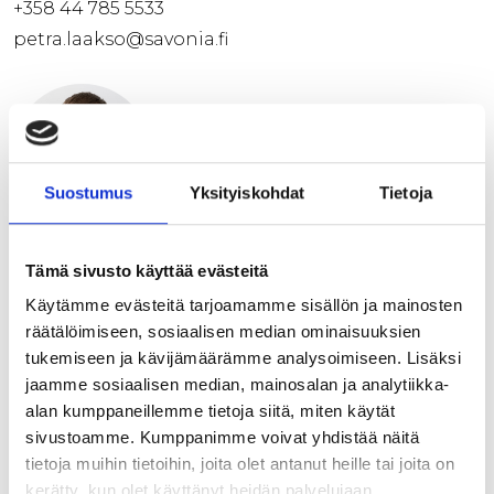
+358 44 785 5533
petra.laakso@savonia.fi
Suostumus
Yksityiskohdat
Tietoja
Kalle Sievänen
Tämä sivusto käyttää evästeitä
RDI Expert
Käytämme evästeitä tarjoamamme sisällön ja mainosten
+358 44 785 6853
räätälöimiseen, sosiaalisen median ominaisuuksien
kalle.sievanen@savonia.fi
tukemiseen ja kävijämäärämme analysoimiseen. Lisäksi
jaamme sosiaalisen median, mainosalan ja analytiikka-
alan kumppaneillemme tietoja siitä, miten käytät
sivustoamme. Kumppanimme voivat yhdistää näitä
tietoja muihin tietoihin, joita olet antanut heille tai joita on
kerätty, kun olet käyttänyt heidän palvelujaan.